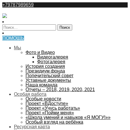
+79787989659
ПОМОЩЬ
Мы
Фото и Видео
Видеогалерея
Фотогалерея
История создания
Президиум фонда
Попечительский совет
Уставные документы
Наша команда
Отчеты – 2018, 2019, 2020, 2021
Особая работа
Особые новости
Проект «ВДоступе»
Проект «Учусь работать»
Проект «Пойми меня»
«Школа умений и навыков «Я МОГУ!»»
Особый взгляд на ребёнка
Ресурсная карта