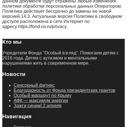
данном документе будут отражены любые изменения
политики обработки персональных данных Оператором.
Политика действует бессрочно до замены ее новой
версией.14.3. Актуальная версия Политики в свободном
доступе расположена в сети Интернет по
адресу https://fond-ov.ru/privacy.
Кто мы
Учредители Фонда "Особый взгляд". Помогаем детям с
2016 года. Детям с аутизмом и ментальными
нарушениями жить в современном мире.
Новости
Сенсорный фитнес
Благодарность от Фонда президентских грантов
Особый маршрут по Крыму
АФК — максимум энергии
Зажги синим! 2 апреля
Навигация