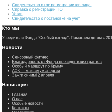
Свидетельство о гос.регистрации юр.лица
Справка о регистрации НО
Устав
Свидетельство о постановке на учет
Кто мы
Учредители Фонда "Особый взгляд". Помогаем детям с 20
Новости
Сенсорный фитнес
Благодарность от Фонда президентских грантов
Особый маршрут по Крыму
АФК — максимум энергии
Зажги синим! 2 апреля
Навигация
Главная
О нас
Особые новости
Контакты