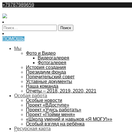
+79787989659
ПОМОЩЬ
Мы
Фото и Видео
Видеогалерея
Фотогалерея
История создания
Президиум фонда
Попечительский совет
Уставные документы
Наша команда
Отчеты – 2018, 2019, 2020, 2021
Особая работа
Особые новости
Проект «ВДоступе»
Проект «Учусь работать»
Проект «Пойми меня»
«Школа умений и навыков «Я МОГУ!»»
Особый взгляд на ребёнка
Ресурсная карта